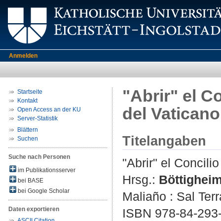
Anmelden
"Abrir" el Co
Startseite
Kontakt
del Vaticano 
Open Access an der KU
Server-Statistik
Blättern
Titelangaben
Suchen
Suche nach Personen
"Abrir" el Concilio
im Publikationsserver
Hrsg.:
Böttigheim
bei BASE
bei Google Scholar
Maliaño : Sal Terr
Daten exportieren
ISBN 978-84-293
ASCII Citation