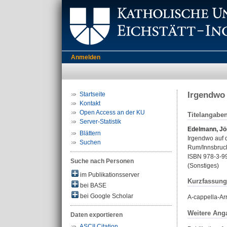
Anmelden
Irgendwo
Startseite
Kontakt
Open Access an der KU
Titelangabe
Server-Statistik
Edelmann, Jö
Blättern
Irgendwo auf 
Suchen
Rum/Innsbruck
ISBN 978-3-9
Suche nach Personen
(Sonstiges)
im Publikationsserver
Kurzfassung
bei BASE
bei Google Scholar
A-cappella-A
Weitere Ang
Daten exportieren
ASCII Citation