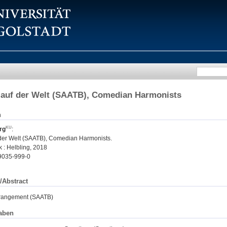
 auf der Welt (SAATB), Comedian Harmonists
n
rg
:
der Welt (SAATB), Comedian Harmonists.
 : Helbling, 2018
9035-999-0
/Abstract
rrangement (SAATB)
aben