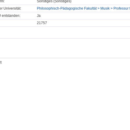
rm:
Sonstiges (Sonstiges)
er Universität:
Philosophisch-Pädagogische Fakultät > Musik > Professur 
U entstanden:
Ja
21757
tt