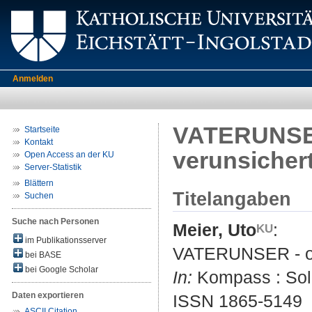
Anmelden
VATERUNSER 
Startseite
Kontakt
verunsicher
Open Access an der KU
Server-Statistik
Blättern
Titelangaben
Suchen
Suche nach Personen
Meier, Uto
:
im Publikationsserver
VATERUNSER - oder
bei BASE
bei Google Scholar
In:
Kompass : Solda
Daten exportieren
ISSN 1865-5149
ASCII Citation