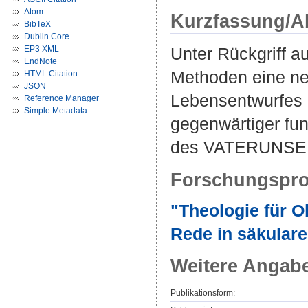
Atom
Kurzfassung/A
BibTeX
Dublin Core
EP3 XML
Unter Rückgriff a
EndNote
Methoden eine neu
HTML Citation
JSON
Lebensentwurfes 
Reference Manager
Simple Metadata
gegenwärtiger fu
des VATERUNSER
Forschungspro
"Theologie für O
Rede in säkular
Weitere Angab
Publikationsform: