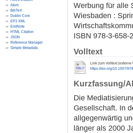
Werbung für alle 
Atom
BibTeX
Wiesbaden : Sprin
Dublin Core
EP3 XML
Wirtschaftskommu
EndNote
HTML Citation
ISBN 978-3-658-2
JSON
Reference Manager
Simple Metadata
Volltext
Link zum Volltext (externe
https://doi.org/10.1007/9
Kurzfassung/A
Die Mediatisieru
Gesellschaft. In
allgegenwärtig un
länger als 2000 J