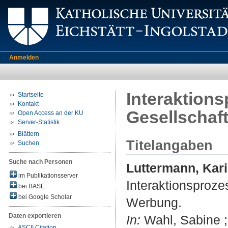
Anmelden
Interaktions
Startseite
Kontakt
Gesellschaf
Open Access an der KU
Server-Statistik
Blättern
Titelangaben
Suchen
Suche nach Personen
Luttermann, Kar
im Publikationsserver
Interaktionsproze
bei BASE
bei Google Scholar
Werbung.
Daten exportieren
In:
Wahl, Sabine ; 
ASCII Citation