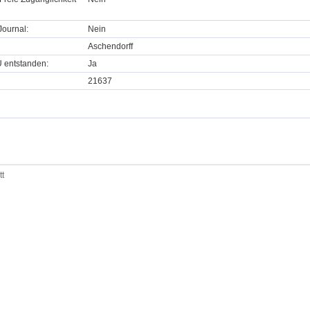
ournal:
Nein
Aschendorff
U entstanden:
Ja
21637
tt