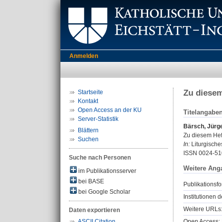
Anmelden
Zu diesem
Startseite
Kontakt
Open Access an der KU
Titelangabe
Server-Statistik
Bärsch, Jürg
Blättern
Zu diesem Hef
Suchen
In:
Liturgisches
ISSN 0024-51
Suche nach Personen
Weitere Ang
im Publikationsserver
bei BASE
Publikationsfo
bei Google Scholar
Institutionen d
Weitere URLs
Daten exportieren
Open Access: 
ASCII Citation