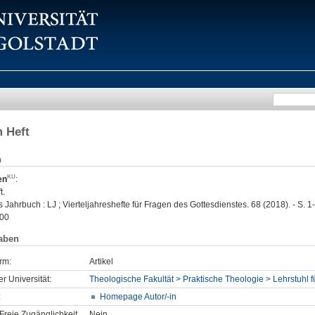
 Heft
n
en
:
t.
 Jahrbuch : LJ ; Vierteljahreshefte für Fragen des Gottesdienstes. 68 (2018). - S. 1-
00
aben
rm:
Artikel
er Universität:
Theologische Fakultät > Praktische Theologie > Lehrstuhl f
:
Homepage Autor/-in
Freie Zugänglichkeit
Nein