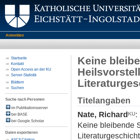
Anmelden
Keine bleibe
Startseite
Kontakt
Heilsvorstel
Open Access an der KU
Server-Statistik
Literaturges
Blättern
Suchen
Titelangaben
Suche nach Personen
im Publikationsserver
Nate, Richard
:
bei BASE
bei Google Scholar
Keine bleibende S
Daten exportieren
Literaturgeschicht
ASCII Citation