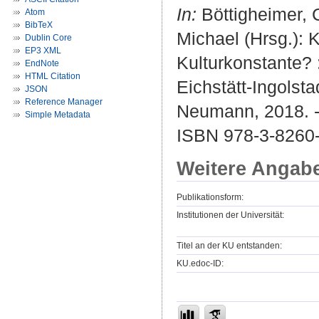
In:
Böttigheimer, 
Atom
BibTeX
Michael (Hrsg.): 
Dublin Core
EP3 XML
Kulturkonstante? 
EndNote
HTML Citation
Eichstätt-Ingolst
JSON
Reference Manager
Neumann, 2018. -
Simple Metadata
ISBN 978-3-8260
Weitere Angab
Publikationsform:
Institutionen der Universität:
Titel an der KU entstanden:
KU.edoc-ID: