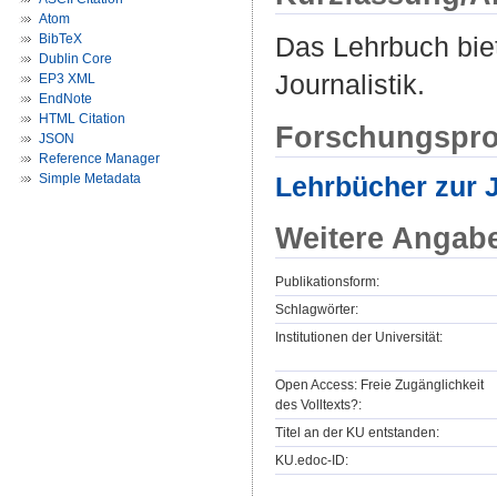
Atom
BibTeX
Das Lehrbuch biet
Dublin Core
Journalistik.
EP3 XML
EndNote
HTML Citation
Forschungspro
JSON
Reference Manager
Lehrbücher zur 
Simple Metadata
Weitere Angab
Publikationsform:
Schlagwörter:
Institutionen der Universität:
Open Access: Freie Zugänglichkeit
des Volltexts?:
Titel an der KU entstanden:
KU.edoc-ID: