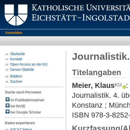
Anmelden
Journalistik.
Startseite
Kontakt
Open Access an der KU
Server-Statistik
Titelangaben
Blättern
Suchen
Meier, Klaus
:
Suche nach Personen
Journalistik. 4. üb
im Publikationsserver
Konstanz ; Münche
bei BASE
bei Google Scholar
ISBN 978-3-8252
Daten exportieren
Kurzfassung/A
ASCII Citation