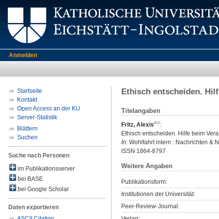
Anmelden
Ethisch entscheiden. Hil
Startseite
Kontakt
Open Access an der KU
Titelangaben
Server-Statistik
Fritz, Alexis
:
Blättern
Ethisch entscheiden. Hilfe beim Vera
Suchen
In:
Wohlfahrt intern : Nachrichten & Nu
ISSN 1864-8797
Suche nach Personen
Weitere Angaben
im Publikationsserver
bei BASE
Publikationsform:
bei Google Scholar
Institutionen der Universität:
Peer-Review-Journal:
Daten exportieren
Verlag:
ASCII Citation