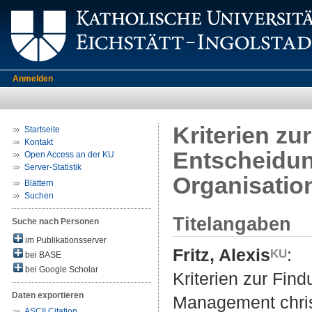
Anmelden
Kriterien zu
Startseite
Kontakt
Entscheidun
Open Access an der KU
Server-Statistik
Organisatio
Blättern
Suchen
Titelangaben
Suche nach Personen
im Publikationsserver
Fritz, Alexis
:
bei BASE
bei Google Scholar
Kriterien zur Fin
Daten exportieren
Management chris
ASCII Citation