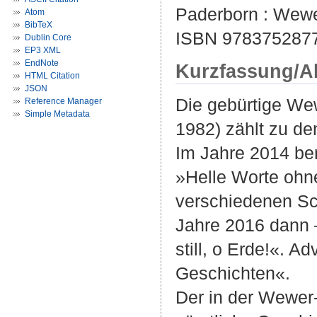
Paderborn : Wewer
Atom
BibTeX
ISBN 978375287
Dublin Core
EP3 XML
EndNote
Kurzfassung/A
HTML Citation
JSON
Die gebürtige We
Reference Manager
Simple Metadata
1982) zählt zu d
Im Jahre 2014 be
»Helle Worte ohne
verschiedenen Sc
Jahre 2016 dann 
still, o Erde!«. 
Geschichten«.
Der in der Wewer