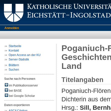
Anmelden
Poganiuch-Fl
Startseite
Kontakt
Geschichten
Open Access an der KU
Server-Statistik
Land
Blättern
Suchen
Titelangaben
Suche nach Personen
im Publikationsserver
Poganiuch-Flören,
bei BASE
bei Google Scholar
Dichterin aus de
Daten exportieren
Hrsg.:
Sill, Bern
ASCII Citation