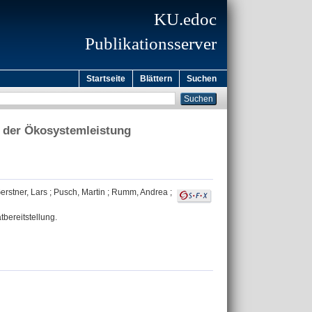
KU.edoc
Publikationsserver
Startseite
Blättern
Suchen
g der Ökosystemleistung
erstner, Lars
;
Pusch, Martin
;
Rumm, Andrea
;
bereitstellung.