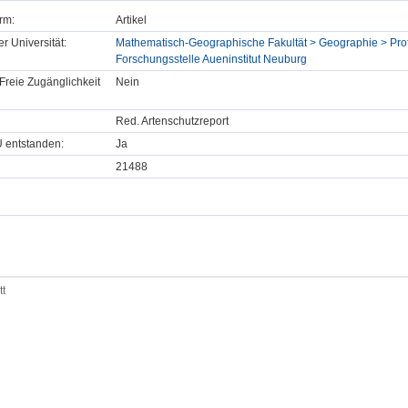
rm:
Artikel
er Universität:
Mathematisch-Geographische Fakultät > Geographie > Pro
Forschungsstelle Aueninstitut Neuburg
Freie Zugänglichkeit
Nein
Red. Artenschutzreport
U entstanden:
Ja
21488
tt