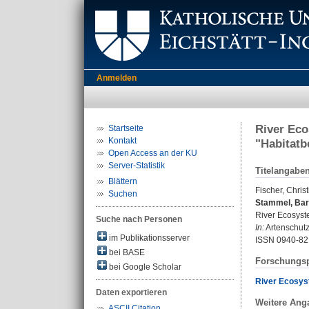
Anmelden
River Eco
Startseite
Kontakt
"Habitatb
Open Access an der KU
Server-Statistik
Titelangabe
Blättern
Fischer, Chris
Suchen
Stammel, Bar
River Ecosyst
Suche nach Personen
In:
Artenschutzr
im Publikationsserver
ISSN 0940-82
bei BASE
Forschungsp
bei Google Scholar
River Ecosys
Daten exportieren
Weitere Ang
ASCII Citation