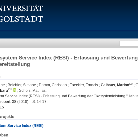
system Service Index (RESI) - Erfassung und Bewertun
ereitstellung
n
tine
;
Beichler, Simone
;
Damm, Christian
;
Foeckler, Francis
;
Gelhaus, Marion
;
G
bara
;
Scholz, Mathias
:
em Service Index (RESI) - Erfassung und Bewertung der Ökosystemleistung "Habitat
eport. 38 (2018). - S. 14-17.
15
rojekte
tem Service Index (RESI)
aben