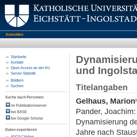
Anmelden
Dynamisier
Startseite
Kontakt
und Ingolst
Open Access an der KU
Server-Statistik
Blättern
Titelangaben
Suchen
Suche nach Personen
Gelhaus, Marion
im Publikationsserver
Pander, Joachim
:
bei BASE
bei Google Scholar
Dynamisierung de
Daten exportieren
Jahre nach Staus
ASCII Citation