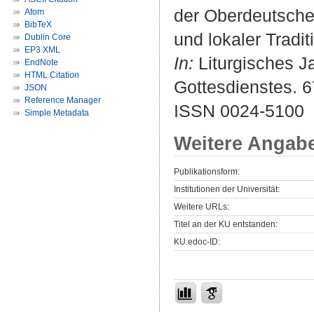
der Oberdeutsche
Atom
BibTeX
und lokaler Traditi
Dublin Core
EP3 XML
In:
Liturgisches Ja
EndNote
HTML Citation
Gottesdienstes. 67
JSON
Reference Manager
ISSN 0024-5100
Simple Metadata
Weitere Angab
Publikationsform:
Institutionen der Universität:
Weitere URLs:
Titel an der KU entstanden:
KU.edoc-ID: