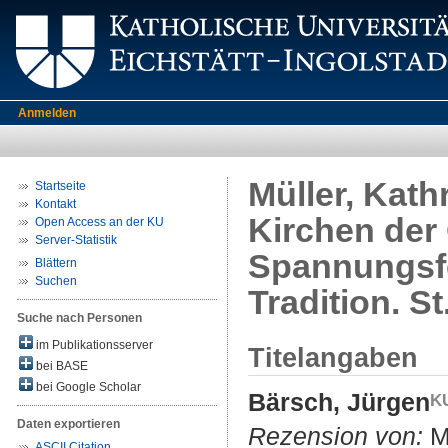
Anmelden
Müller, Kath
Startseite
Kontakt
Kirchen der
Open Access an der KU
Server-Statistik
Spannungsfe
Blättern
Suchen
Tradition. St
Suche nach Personen
im Publikationsserver
Titelangaben
bei BASE
bei Google Scholar
Bärsch, Jürgen
Daten exportieren
Rezension von:
Mü
ASCII Citation