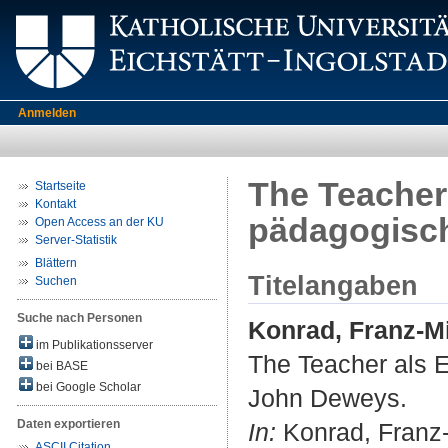
Anmelden
The Teacher 
Startseite
Kontakt
pädagogisc
Open Access an der KU
Server-Statistik
Blättern
Titelangaben
Suchen
Suche nach Personen
Konrad, Franz-M
im Publikationsserver
The Teacher als E
bei BASE
bei Google Scholar
John Deweys.
Daten exportieren
In:
Konrad, Franz-
ASCII Citation