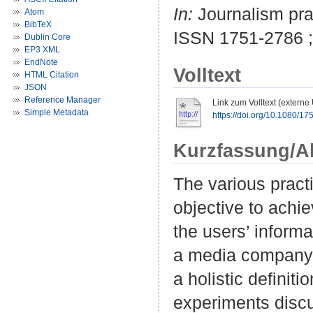
In:
Journalism prac
Atom
BibTeX
ISSN 1751-2786 
Dublin Core
EP3 XML
EndNote
Volltext
HTML Citation
JSON
Reference Manager
Link zum Volltext (externe
Simple Metadata
https://doi.org/10.1080/
Kurzfassung/A
The various pract
objective to achie
the users’ inform
a media company, 
a holistic definit
experiments discu