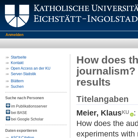
Anmelden
How does th
Startseite
Kontakt
journalism? 
Open Access an der KU
Server-Statistik
results
Blättern
Suchen
Titelangaben
Suche nach Personen
im Publikationsserver
Meier, Klaus
:
bei BASE
bei Google Scholar
How does the audi
Daten exportieren
experiments with 
ASCII Citation