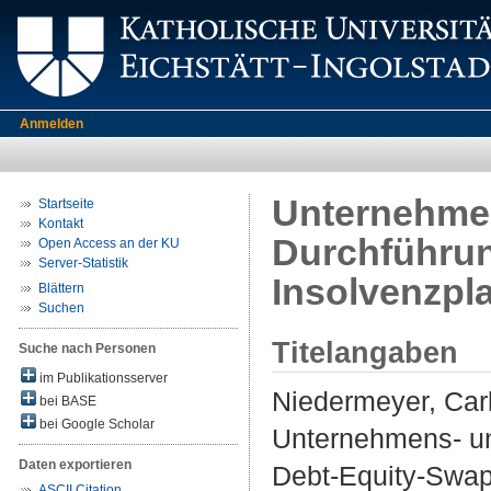
Anmelden
Unternehmen
Startseite
Kontakt
Durchführun
Open Access an der KU
Server-Statistik
Insolvenzpl
Blättern
Suchen
Titelangaben
Suche nach Personen
im Publikationsserver
Niedermeyer, Carl
bei BASE
bei Google Scholar
Unternehmens- un
Daten exportieren
Debt-Equity-Swap
ASCII Citation