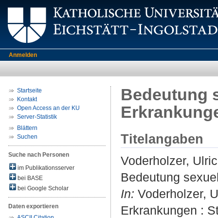
Anmelden
Bedeutung s
Startseite
Kontakt
Erkrankung
Open Access an der KU
Server-Statistik
Blättern
Titelangaben
Suchen
Suche nach Personen
Voderholzer, Ulri
im Publikationsserver
Bedeutung sexuel
bei BASE
bei Google Scholar
In:
Voderholzer, Ul
Daten exportieren
Erkrankungen : Sta
ASCII Citation