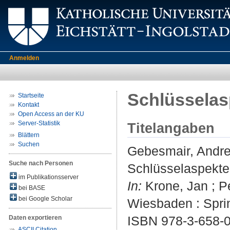
Anmelden
Schlüsselas
Startseite
Kontakt
Open Access an der KU
Server-Statistik
Titelangaben
Blättern
Suchen
Gebesmair, Andr
Suche nach Personen
Schlüsselaspekte
im Publikationsserver
In:
Krone, Jan ; P
bei BASE
bei Google Scholar
Wiesbaden : Sprin
ISBN 978-3-658-
Daten exportieren
ASCII Citation