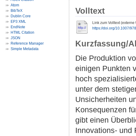
Atom
Volltext
BibTeX
Dublin Core
EP3 XML
Link zum Volltext (externe
EndNote
https://doi.org/10.1007/9
HTML Citation
JSON
Kurzfassung/A
Reference Manager
Simple Metadata
Die Produktion vo
einigen Punkten v
hoch spezialisiert
unter dem stetige
Unsicherheiten un
Konsequenzen für
gibt einen Überbl
Innovations- und