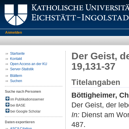
Anmelden
Der Geist, d
Startseite
Kontakt
19,131-37
Open Access an der KU
Server-Statistik
Blättern
Titelangaben
Suchen
Suche nach Personen
Böttigheimer, Ch
im Publikationsserver
Der Geist, der le
bei BASE
bei Google Scholar
In:
Dienst am Wort
Daten exportieren
487.
ASCII Citation