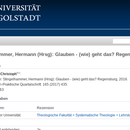
mmer, Hermann (Hrsg): Glauben - (wie) geht das? Regen
n
 Christoph
:
n:
Stingelhammer, Hermann (Hrsg): Glauben - (wie) geht das? Regensburg, 2016.
-Praktische Quartalschrift. 165 (2017) 435.
63
aben
rm:
Rezension
er Universität:
Theologische Fakultät > Systematische Theologie > Lehrst
:
U entstanden:
Ja