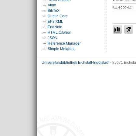
Atom
KU.edoc-ID:
BibTeX
Dublin Core
EP3 XML
EndNote
HTML Citation
JSON
Reference Manager
Simple Metadata
Universitätsbibliothek Eichstätt-Ingolstadt
- 85071 Eichstä