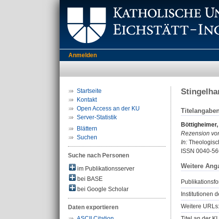
Anmelden
Stingelha
Startseite
Kontakt
Open Access an der KU
Titelangabe
Server-Statistik
Böttigheimer,
Blättern
Rezension vo
Suchen
In:
Theologisch
ISSN 0040-56
Suche nach Personen
Weitere Ang
im Publikationsserver
bei BASE
Publikationsfo
bei Google Scholar
Institutionen d
Weitere URLs
Daten exportieren
Titel an der K
ASCII Citation