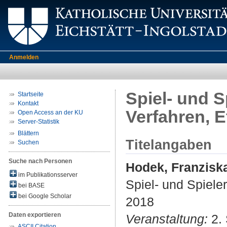
Anmelden
Spiel- und S
Startseite
Kontakt
Verfahren, Ef
Open Access an der KU
Server-Statistik
Blättern
Titelangaben
Suchen
Suche nach Personen
Hodek, Franzisk
im Publikationsserver
Spiel- und Spieler
bei BASE
bei Google Scholar
2018
Daten exportieren
Veranstaltung:
2. 
ASCII Citation