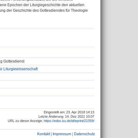
edene Epochen der Liturgiegeschichte den aktuellen
ng der Geschichte des Gottesdienstes für Theologie
ng Gottesdienst
ür Liturgiewissenschaft
Eingestellt am: 23. Apr 2018 14:13
Letzte Änderung: 14. Dez 2021 10:07
URL zu dieser Anzeige:
https://edoc.ku.de/id/eprint/21359/
Kontakt
|
Impressum
|
Datenschutz