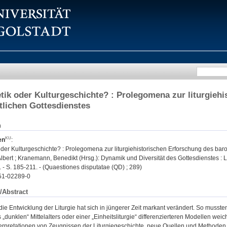
tik oder Kulturgeschichte? : Prolegomena zur liturgieh
tlichen Gottesdienstes
n
en
:
der Kulturgeschichte? : Prolegomena zur liturgiehistorischen Erforschung des baro
lbert ; Kranemann, Benedikt (Hrsg.): Dynamik und Diversität des Gottesdienstes : L
. - S. 185-211. - (Quaestiones disputatae (QD) ; 289)
51-02289-0
/Abstract
 die Entwicklung der Liturgie hat sich in jüngerer Zeit markant verändert. So musst
s „dunklen“ Mittelalters oder einer „Einheitsliturgie“ differenzierteren Modellen we
terpretationen von Zeugnissen der Liturgiegeschichte, neue Quellen und Methoden 