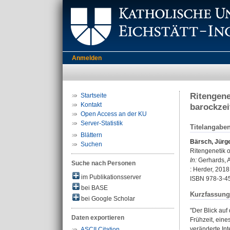
Anmelden
Ritengene
Startseite
Kontakt
barockzei
Open Access an der KU
Server-Statistik
Titelangabe
Blättern
Bärsch, Jürg
Suchen
Ritengenetik o
In:
Gerhards, A
Suche nach Personen
: Herder, 2018
im Publikationsserver
ISBN 978-3-4
bei BASE
Kurzfassung
bei Google Scholar
"Der Blick auf
Daten exportieren
Frühzeit, eine
veränderte In
ASCII Citation