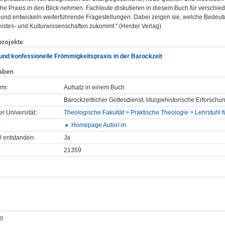
che Praxis in den Blick nehmen. Fachleute diskutieren in diesem Buch für verschi
und entwickeln weiterführende Fragestellungen. Dabei zeigen sie, welche Bedeutu
eistes- und Kulturwissenschaften zukommt." (Herder Verlag)
rojekte
und konfessionelle Frömmigkeitspraxis in der Barockzeit
aben
rm:
Aufsatz in einem Buch
Barockzeitlicher Gottesdienst; liturgiehistorische Erforschu
er Universität:
Theologische Fakultät > Praktische Theologie > Lehrstuhl f
:
Homepage Autor/-in
U entstanden:
Ja
21359
tt