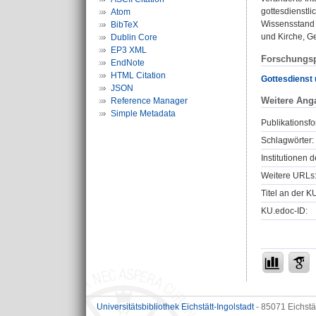
gottesdienstli
Atom
Wissensstand 
BibTeX
und Kirche, G
Dublin Core
EP3 XML
Forschungsp
EndNote
HTML Citation
Gottesdienst 
JSON
Weitere Ang
Reference Manager
Simple Metadata
Publikationsfo
Schlagwörter:
Institutionen d
Weitere URLs
Titel an der K
KU.edoc-ID:
Universitätsbibliothek Eichstätt-Ingolstadt
- 85071 Eichstä