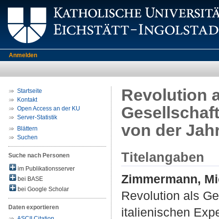
Anmelden
Revolution 
Startseite
Kontakt
Gesellschaft
Open Access an der KU
Server-Statistik
von der Jah
Blättern
Suchen
Titelangaben
Suche nach Personen
im Publikationsserver
Zimmermann, Mic
bei BASE
bei Google Scholar
Revolution als Ge
Daten exportieren
italienischen Ex
ASCII Citation