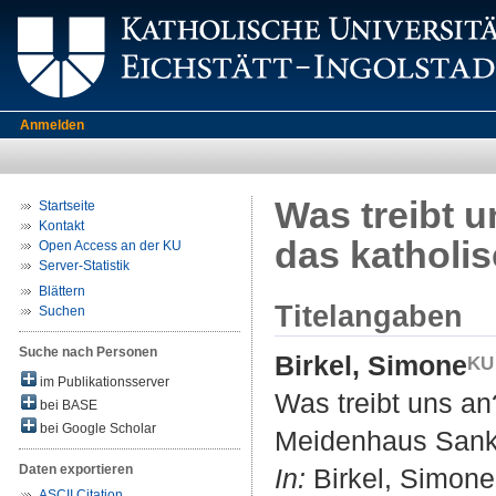
Anmelden
Was treibt 
Startseite
Kontakt
das katholi
Open Access an der KU
Server-Statistik
Blättern
Titelangaben
Suchen
Suche nach Personen
Birkel, Simone
im Publikationsserver
Was treibt uns an
bei BASE
bei Google Scholar
Meidenhaus Sank
Daten exportieren
In:
Birkel, Simone
ASCII Citation