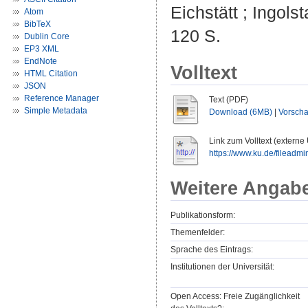
Eichstätt ; Ingols
Atom
BibTeX
120 S.
Dublin Core
EP3 XML
EndNote
Volltext
HTML Citation
JSON
Reference Manager
Text (PDF)
Simple Metadata
Download (6MB)
|
Vorsch
Link zum Volltext (externe
https://www.ku.de/fileadmi
Weitere Angab
Publikationsform:
Themenfelder:
Sprache des Eintrags:
Institutionen der Universität:
Open Access: Freie Zugänglichkeit