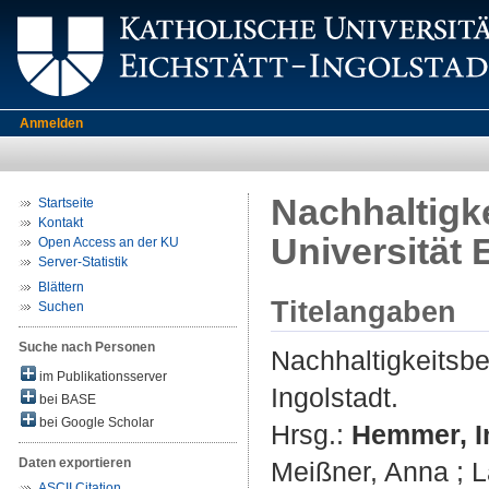
Anmelden
Nachhaltigke
Startseite
Kontakt
Universität 
Open Access an der KU
Server-Statistik
Blättern
Titelangaben
Suchen
Suche nach Personen
Nachhaltigkeitsbe
im Publikationsserver
Ingolstadt.
bei BASE
bei Google Scholar
Hrsg.:
Hemmer, I
Daten exportieren
Meißner, Anna
;
L
ASCII Citation