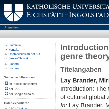
Anmelden
Introduction
Startseite
Kontakt
genre theory
Open Access an der KU
Server-Statistik
Blättern
Titelangaben
Suchen
Suche nach Personen
Lay Brander, Mi
im Publikationsserver
Introduction: The
bei BASE
bei Google Scholar
of cultural globali
Daten exportieren
In:
Lay Brander, M
ASCII Citation