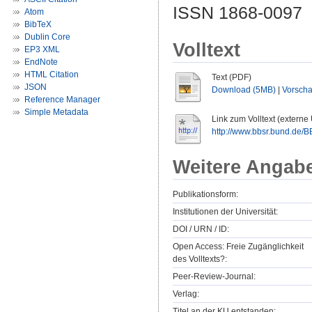
ISSN 1868-0097
Atom
BibTeX
Dublin Core
Volltext
EP3 XML
EndNote
HTML Citation
Text (PDF)
JSON
Download (5MB)
|
Vorsch
Reference Manager
Simple Metadata
Link zum Volltext (externe
http://www.bbsr.bund.de/B
Weitere Angab
Publikationsform:
Institutionen der Universität:
DOI / URN / ID:
Open Access: Freie Zugänglichkeit
des Volltexts?:
Peer-Review-Journal:
Verlag:
Titel an der KU entstanden: