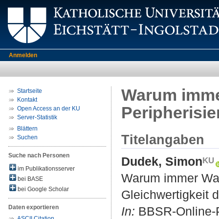
Anmelden
Warum imme
Startseite
Kontakt
Peripherisie
Open Access an der KU
Server-Statistik
Blättern
Titelangaben
Suchen
Suche nach Personen
Dudek, Simon
im Publikationsserver
Warum immer Wach
bei BASE
bei Google Scholar
Gleichwertigkeit de
Daten exportieren
In:
BBSR-Online-Pu
ASCII Citation