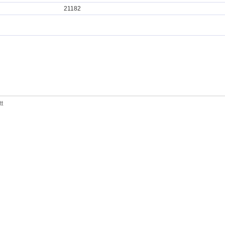
21182
tt