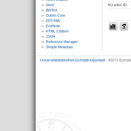
KU.edoc-ID:
Atom
BibTeX
Dublin Core
EP3 XML
EndNote
HTML Citation
JSON
Reference Manager
Simple Metadata
Universitätsbibliothek Eichstätt-Ingolstadt
- 85071 Eichstä