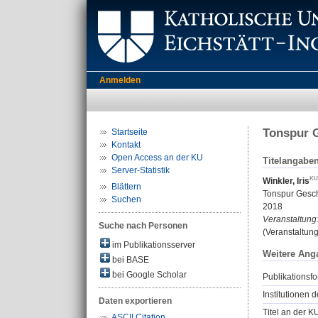
Anmelden
Tonspur G
Startseite
Kontakt
Open Access an der KU
Titelangabe
Server-Statistik
Winkler, Iris
Blättern
Tonspur Gesch
Suchen
2018
Veranstaltung
Suche nach Personen
(Veranstaltung
im Publikationsserver
Weitere Ang
bei BASE
bei Google Scholar
Publikationsfo
Institutionen d
Daten exportieren
Titel an der K
ASCII Citation