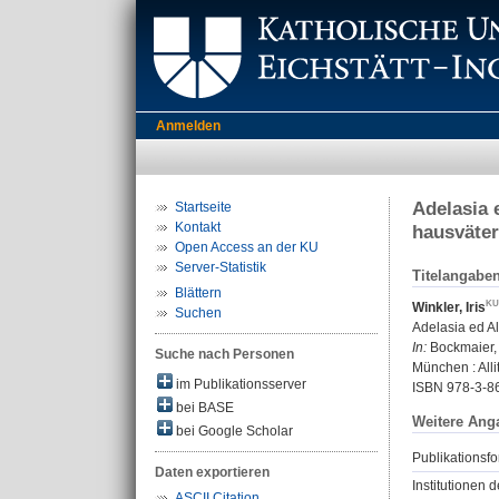
Anmelden
Adelasia 
Startseite
Kontakt
hausväter
Open Access an der KU
Server-Statistik
Titelangabe
Blättern
Winkler, Iris
Suchen
Adelasia ed A
In:
Bockmaier, 
Suche nach Personen
München : Allit
im Publikationsserver
ISBN 978-3-8
bei BASE
Weitere Ang
bei Google Scholar
Publikationsfo
Daten exportieren
Institutionen d
ASCII Citation