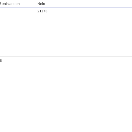
U entstanden:
Nein
21173
tt