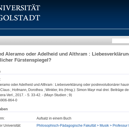
ed Aleramo oder Adelheid und Althram : Liebesverklärun
licher Fürstenspiegel?
n
:
leramo oder Adelheid und Althram : Liebesverklärung oder postrevolutionärer haus
Claus ; Hofmann, Dorothea ; Winkler, Iris (Hrsg.): Simon Mayr mal drei. Beiträge 
era-Verl., 2017. - S. 33-42. - (Mayr-Studien ; 9)
6906-864-0
aben
rm:
Aufsatz in einem Buch
er Universität:
Philosophisch-Pädagogische Fakultät > Musik > Professur 