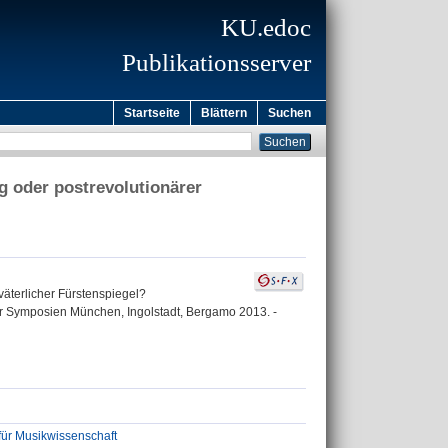
KU.edoc
Publikationsserver
Startseite
Blättern
Suchen
g oder postrevolutionärer
väterlicher Fürstenspiegel?
der Symposien München, Ingolstadt, Bergamo 2013. -
für Musikwissenschaft