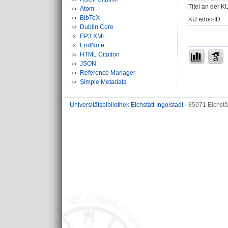
Titel an der K
Atom
BibTeX
KU.edoc-ID:
Dublin Core
EP3 XML
EndNote
HTML Citation
JSON
Reference Manager
Simple Metadata
Universitätsbibliothek Eichstätt-Ingolstadt
- 85071 Eichstä