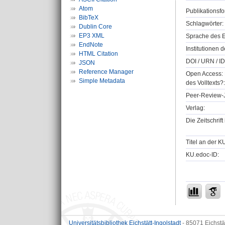
Atom
Publikationsfo
BibTeX
Schlagwörter:
Dublin Core
EP3 XML
Sprache des E
EndNote
Institutionen d
HTML Citation
DOI / URN / ID
JSON
Reference Manager
Open Access: 
Simple Metadata
des Volltexts?:
Peer-Review-J
Verlag:
Die Zeitschrif
Titel an der K
KU.edoc-ID:
Universitätsbibliothek Eichstätt-Ingolstadt
- 85071 Eichstä