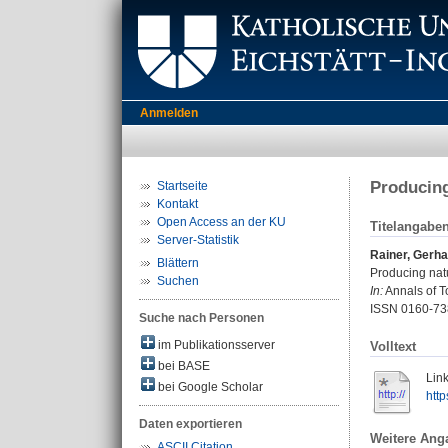
Anmelden
Producing
Startseite
Kontakt
Open Access an der KU
Titelangabe
Server-Statistik
Rainer, Gerha
Blättern
Producing natu
Suchen
In:
Annals of To
ISSN 0160-73
Suche nach Personen
im Publikationsserver
Volltext
bei BASE
Link
bei Google Scholar
http
Daten exportieren
Weitere Ang
ASCII Citation