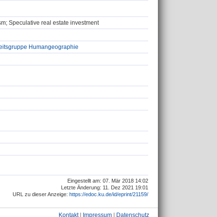
ism; Speculative real estate investment
beitsgruppe Humangeographie
Eingestellt am: 07. Mär 2018 14:02
Letzte Änderung: 11. Dez 2021 19:01
URL zu dieser Anzeige:
https://edoc.ku.de/id/eprint/21159/
Kontakt
|
Impressum
|
Datenschutz