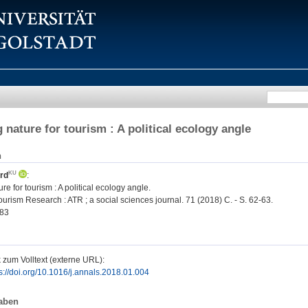
 nature for tourism : A political ecology angle
n
rd
:
re for tourism : A political ecology angle.
urism Research : ATR ; a social sciences journal. 71 (2018) C. - S. 62-63.
83
 zum Volltext (externe URL):
s://doi.org/10.1016/j.annals.2018.01.004
aben