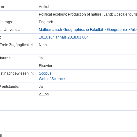
rm:
Artikel
Political ecology; Production of nature; Land; Upscale tour
intrags:
Englisch
er Universität:
Mathematisch-Geographische Fakultät > Geographie > Ar
:
10.1016/j.annals.2018.01.004
Freie Zugänglichkeit
Nein
ournal:
Ja
Elsevier
t ist nachgewiesen in:
Scopus
Web of Science
U entstanden:
Ja
21159
tt