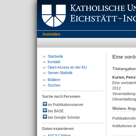
Anmelden
Eine vorö
Startseite
Kontakt
Open Access an der KU
Titelangabe
Server-Statistik
Kurten, Petra
Blättern
Eine vorösterl
Suchen
2012
Veranstaltung
Suche nach Personen
(Veranstaltung
im Publikationsserver
Weitere Ang
bei BASE
bei Google Scholar
Publikationsfo
Institutionen d
Daten exportieren
ASCII Citation