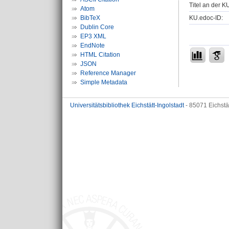
Titel an der K
Atom
KU.edoc-ID:
BibTeX
Dublin Core
EP3 XML
EndNote
HTML Citation
JSON
Reference Manager
Simple Metadata
Universitätsbibliothek Eichstätt-Ingolstadt
- 85071 Eichstä