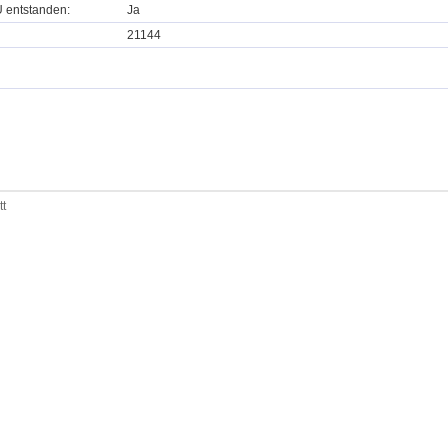
U entstanden:
Ja
21144
tt