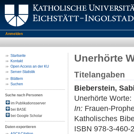
Anmelden
Unerhörte W
Startseite
Kontakt
Open Access an der KU
Server-Statistik
Titelangaben
Blättern
Suchen
Bieberstein, Sab
Suche nach Personen
Unerhörte Worte: 
im Publikationsserver
In:
Frauen-Propheti
bei BASE
bei Google Scholar
Katholisches Bibel
ISBN 978-3-460-
Daten exportieren
ASCII Citation