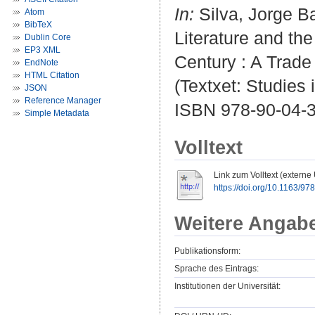
In:
Silva, Jorge B
Atom
BibTeX
Literature and th
Dublin Core
EP3 XML
Century : A Trade f
EndNote
HTML Citation
(Textxet: Studies 
JSON
Reference Manager
ISBN 978-90-04-
Simple Metadata
Volltext
Link zum Volltext (externe
https://doi.org/10.1163/
Weitere Angab
Publikationsform:
Sprache des Eintrags:
Institutionen der Universität: