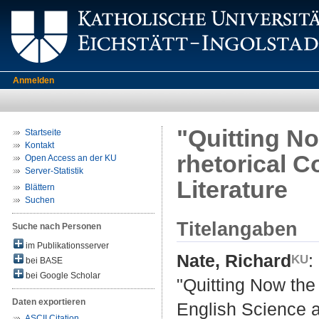
Anmelden
"Quitting No
Startseite
Kontakt
rhetorical C
Open Access an der KU
Server-Statistik
Literature
Blättern
Suchen
Titelangaben
Suche nach Personen
im Publikationsserver
Nate, Richard
:
bei BASE
bei Google Scholar
"Quitting Now the 
Daten exportieren
English Science a
ASCII Citation