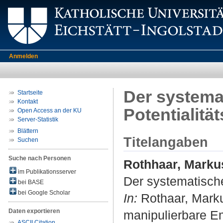
Anmelden
Der systema
Startseite
Kontakt
Potentialit
Open Access an der KU
Server-Statistik
Blättern
Titelangaben
Suchen
Suche nach Personen
Rothhaar, Marku
im Publikationsserver
Der systematische
bei BASE
bei Google Scholar
In:
Rothaar, Markus
Daten exportieren
manipulierbare Em
ASCII Citation