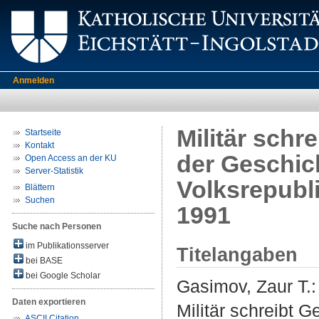
Anmelden
Militär schr
Startseite
Kontakt
der Geschich
Open Access an der KU
Server-Statistik
Volksrepubli
Blättern
Suchen
1991
Suche nach Personen
im Publikationsserver
Titelangaben
bei BASE
bei Google Scholar
Gasimov, Zaur T.
:
Daten exportieren
Militär schreibt 
ASCII Citation