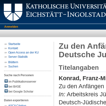
Anmelden
Zu den Anfän
Startseite
Kontakt
Deutsche J
Open Access an der KU
Server-Statistik
Blättern
Titelangaben
Suchen
Suche nach Personen
Konrad, Franz-M
im Publikationsserver
Zu den Anfängen d
bei BASE
bei Google Scholar
In:
Arbeitskreis Jü
Daten exportieren
Deutsch-Jüdische
ASCII Citation