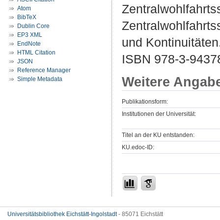
Zentralwohlfahrts
Atom
BibTeX
Zentralwohlfahrts
Dublin Core
EP3 XML
und Kontinuitäten
EndNote
HTML Citation
ISBN 978-3-94378
JSON
Reference Manager
Weitere Angab
Simple Metadata
Publikationsform:
Institutionen der Universität:
Titel an der KU entstanden:
KU.edoc-ID:
Universitätsbibliothek Eichstätt-Ingolstadt
- 85071 Eichstätt