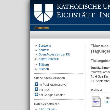
Anmelden
"Nur wer 
Startseite
Kontakt
(Tagungsb
Open Access an der KU
Server-Statistik
Titelangabe
Blättern
Dudek, Simo
Suchen
"Nur wer arbei
In:
H-Soz-Kult 
Suche nach Personen
17. Septembe
im Publikationsserver
bei BASE
Volltext
bei Google Scholar
Link
http
Daten exportieren
ASCII Citation