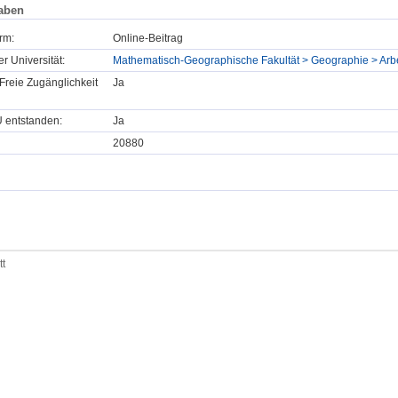
aben
rm:
Online-Beitrag
er Universität:
Mathematisch-Geographische Fakultät > Geographie > Arb
Freie Zugänglichkeit
Ja
U entstanden:
Ja
20880
tt