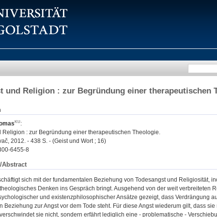
t und Religion : zur Begründung einer therapeutischen 
n
homas
:
d Religion : zur Begründung einer therapeutischen Theologie.
č, 2012. - 438 S. - (Geist und Wort ; 16)
300-6455-8
/Abstract
schäftigt sich mit der fundamentalen Beziehung von Todesangst und Religiosität, 
-theologisches Denken ins Gespräch bringt. Ausgehend von der weit verbreiteten 
psychologischer und existenzphilosophischer Ansätze gezeigt, dass Verdrängung auf
 Beziehung zur Angst vor dem Tode steht. Für diese Angst wiederum gilt, dass si
 verschwindet sie nicht, sondern erfährt lediglich eine - problematische - Versc