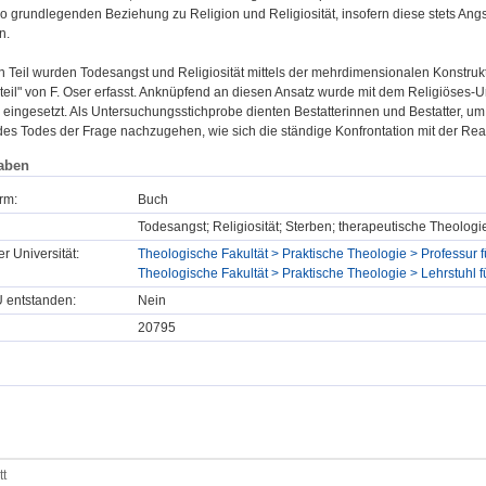
so grundlegenden Beziehung zu Religion und Religiosität, insofern diese stets Ang
n.
n Teil wurden Todesangst und Religiosität mittels der mehrdimensionalen Konstru
rteil" von F. Oser erfasst. Anknüpfend an diesen Ansatz wurde mit dem Religiöses-
 eingesetzt. Als Untersuchungsstichprobe dienten Bestatterinnen und Bestatter, u
es Todes der Frage nachzugehen, wie sich die ständige Konfrontation mit der Real
aben
rm:
Buch
Todesangst; Religiosität; Sterben; therapeutische Theologi
er Universität:
Theologische Fakultät > Praktische Theologie > Professur f
Theologische Fakultät > Praktische Theologie > Lehrstuhl für
U entstanden:
Nein
20795
tt