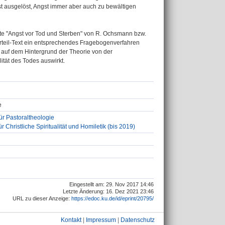
st ausgelöst, Angst immer aber auch zu bewältigen
kte "Angst vor Tod und Sterben" von R. Ochsmann bzw.
Urteil-Text ein entsprechendes Fragebogenverfahren
m auf dem Hintergrund der Theorie von der
ität des Todes auswirkt.
e
ür Pastoraltheologie
 Christliche Spiritualität und Homiletik (bis 2019)
Eingestellt am: 29. Nov 2017 14:46
Letzte Änderung: 16. Dez 2021 23:46
URL zu dieser Anzeige:
https://edoc.ku.de/id/eprint/20795/
Kontakt
|
Impressum
|
Datenschutz