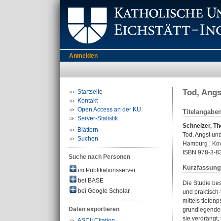
Anmelden
Tod, Angs
Startseite
Kontakt
Open Access an der KU
Titelangabe
Server-Statistik
Schnelzer, T
Blättern
Tod, Angst un
Suchen
Hamburg : Kova
ISBN 978-3-8
Suche nach Personen
Kurzfassung
im Publikationsserver
bei BASE
Die Studie be
bei Google Scholar
und praktisch
mittels tiefen
Daten exportieren
grundlegenden
sie verdrängt,
ASCII Citation