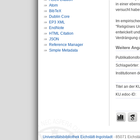
in einer eben
Atom
versucht habe
BibTeX
Dublin Core
Im empirische
EP3 XML
"Religiöses U
EndNote
entwickelt und
HTML Citation
Verdrängung d
JSON
Reference Manager
Weitere Ang
Simple Metadata
Publikationsfo
Schlagwörter:
Institutionen d
Titel an der K
KU.edoc-ID:
Universitätsbibliothek Eichstätt-Ingolstadt
- 85071 Eichstä