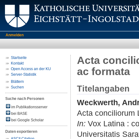
Anmelden
Acta concil
Startseite
Kontakt
ac formata
Open Access an der KU
Server-Statistik
Blättern
Titelangaben
Suchen
Suche nach Personen
Weckwerth, And
im Publikationsserver
Acta conciliorum 
bei BASE
bei Google Scholar
In:
Vox Latina : co
Daten exportieren
Universitatis Sar
ASCII Citation