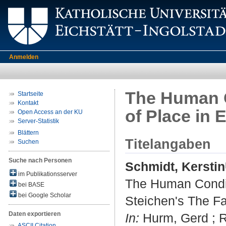
Anmelden
The Human C
Startseite
Kontakt
of Place in 
Open Access an der KU
Server-Statistik
Blättern
Titelangaben
Suchen
Suche nach Personen
Schmidt, Kerstin
im Publikationsserver
The Human Condit
bei BASE
bei Google Scholar
Steichen's The Fa
Daten exportieren
In:
Hurm, Gerd ; R
ASCII Citation