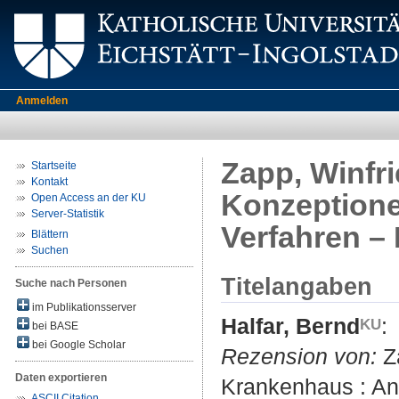
Anmelden
Zapp, Winfri
Startseite
Kontakt
Konzeptione
Open Access an der KU
Server-Statistik
Verfahren – 
Blättern
Suchen
Titelangaben
Suche nach Personen
im Publikationsserver
Halfar, Bernd
:
bei BASE
bei Google Scholar
Rezension von:
Za
Daten exportieren
Krankenhaus : An
ASCII Citation