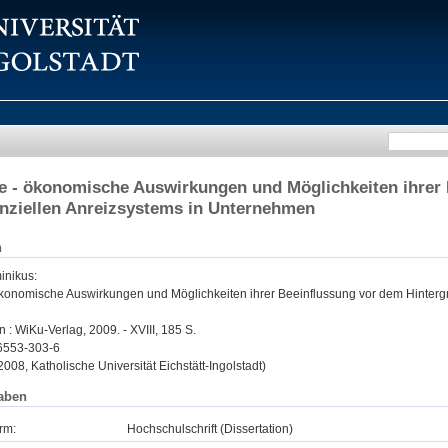
e - ökonomische Auswirkungen und Möglichkeiten ihrer
anziellen Anreizsystems in Unternehmen
n
minikus
:
ökonomische Auswirkungen und Möglichkeiten ihrer Beeinflussung vor dem Hintergr
n : WiKu-Verlag, 2009. - XVIII, 185 S.
6553-303-6
 2008, Katholische Universität Eichstätt-Ingolstadt)
aben
rm:
Hochschulschrift (Dissertation)