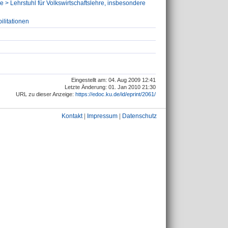
re > Lehrstuhl für Volkswirtschaftslehre, insbesondere
ilitationen
Eingestellt am: 04. Aug 2009 12:41
Letzte Änderung: 01. Jan 2010 21:30
URL zu dieser Anzeige:
https://edoc.ku.de/id/eprint/2061/
Kontakt
|
Impressum
|
Datenschutz