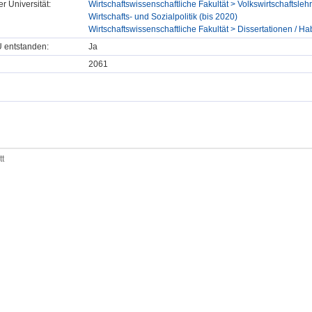
er Universität:
Wirtschaftswissenschaftliche Fakultät > Volkswirtschaftsleh
Wirtschafts- und Sozialpolitik (bis 2020)
Wirtschaftswissenschaftliche Fakultät > Dissertationen / Hab
U entstanden:
Ja
2061
tt