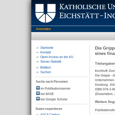
Anmelden
Die Gripp
Startseite
Kontakt
eines fin
Open Access an der KU
Server-Statistik
Titelangabe
Blättern
Kirchhoff, Do
Suchen
Die Grippe - 
Unternehmen.
Suche nach Personen
Duisburg ; Köl
im Publikationsserver
ISBN 978-3-8
bei BASE
(Dissertation,
bei Google Scholar
Weitere Ang
Daten exportieren
Publikationsfo
ASCII Citation