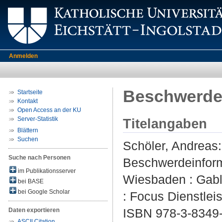
Anmelden
Beschwerdei
Startseite
Kontakt
Open Access an der KU
Server-Statistik
Titelangaben
Blättern
Suchen
Schöler, Andreas
:
Suche nach Personen
Beschwerdeinform
im Publikationsserver
Wiesbaden : Gable
bei BASE
bei Google Scholar
: Focus Dienstlei
ISBN 978-3-8349
Daten exportieren
ASCII Citation