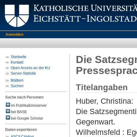
Anmelden
Die Satzseg
Startseite
Kontakt
Pressesprac
Open Access an der KU
Server-Statistik
Blättern
Titelangaben
Suchen
Suche nach Personen
Huber, Christina
:
im Publikationsserver
Die Satzsegmenti
bei BASE
bei Google Scholar
Gegenwart.
Daten exportieren
Wilhelmsfeld : Ege
ASCII Citation