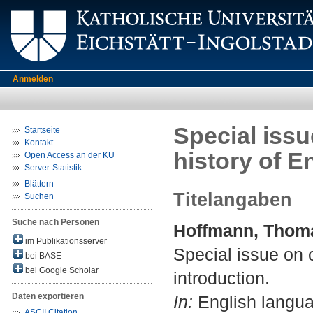
Anmelden
Special issu
Startseite
Kontakt
history of E
Open Access an der KU
Server-Statistik
Blättern
Titelangaben
Suchen
Suche nach Personen
Hoffmann, Thom
im Publikationsserver
Special issue on c
bei BASE
bei Google Scholar
introduction.
Daten exportieren
In:
English languag
ASCII Citation