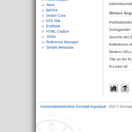
nationalsozia
Atom
BibTeX
Weitere Ang
Dublin Core
EP3 XML
Publikationsfo
EndNote
Schlagwörter:
HTML Citation
JSON
Sprache des E
Reference Manager
Institutionen d
Simple Metadata
Weitere URLs
Titel an der K
KU.edoc-ID:
Universitätsbibliothek Eichstätt-Ingolstadt
- 85071 Eichstä