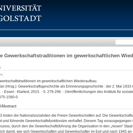
he Gewerkschaftstraditionen im gewerkschaftlichen Wie
n
:
ewerkschaftstraditionen im gewerkschaftlichen Wiederaufbau.
fan (Hrsg.): Gewerkschaftsgeschichte als Erinnerungsgeschichte : der 2. Mai 1933
. - Essen : Klartext, 2015. - S. 279-296. - (Veröffentlichungen des Instituts für soz
375-1580-0
/Abstract
3 lösten die Nationalsozialisten die Freien Gewerkschaften auf. Die Gewerkscha
 und führende Gewerkschaftsfunktionäre verhaftet. Diesem Tag vorausgegangen w
zess, durch den die Gewerkschaftsführung die Organisation in den „neuen“ Staat 
sich damit, wie sich Gewerkschaften und Gewerkschafter im Exil und nach 1945 a