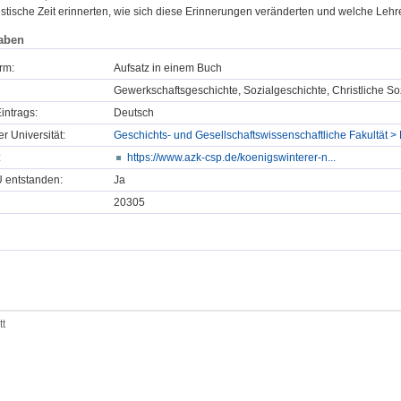
listische Zeit erinnerten, wie sich diese Erinnerungen veränderten und welche L
aben
rm:
Aufsatz in einem Buch
Gewerkschaftsgeschichte, Sozialgeschichte, Christliche So
intrags:
Deutsch
er Universität:
Geschichts- und Gesellschaftswissenschaftliche Fakultät > 
:
https://www.azk-csp.de/koenigswinterer-n...
U entstanden:
Ja
20305
tt