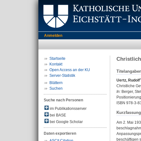
Anmelden
Christlic
Startseite
Kontakt
Open Access an der KU
Titelangabe
Server-Statistik
Uertz, Rudolf
Blättern
Christliche G
Suchen
In:
Berger, Ste
Positionierung
Suche nach Personen
ISBN 978-3-8
im Publikationsserver
Kurzfassung
bei BASE
bei Google Scholar
Am 2. Mai 193
beschlagnahmt
Daten exportieren
Anpassungspro
beschäftigen 
ASCII Citation