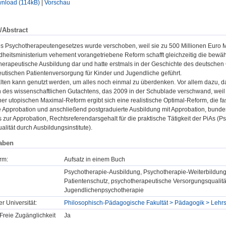
nload (114kB)
|
Vorschau
/Abstract
s Psychotherapeutengesetzes wurde verschoben, weil sie zu 500 Millionen Euro M
eitsministerium vehement vorangetriebene Reform schafft gleichzeitig die bewährte
herapeutische Ausbildung dar und hatte erstmals in der Geschichte des deutschen
utischen Patientenversorgung für Kinder und Jugendliche geführt.
ten kann genutzt werden, um alles noch einmal zu überdenken. Vor allem dazu, dass 
des wissenschaftlichen Gutachtens, das 2009 in der Schublade verschwand, wei
einer utopischen Maximal-Reform ergibt sich eine realistische Optimal-Reform, die f
 Approbation und anschließend postgraduierte Ausbildung mit Approbation, bundesei
 zur Approbation, Rechtsreferendarsgehalt für die praktische Tätigkeit der PiAs (P
lität durch Ausbildungsinstitute).
aben
rm:
Aufsatz in einem Buch
Psychotherapie-Ausbildung, Psychotherapie-Weiterbildung
Patientenschutz, psychotherapeutische Versorgungsqualität
Jugendlichenpsychotherapie
er Universität:
Philosophisch-Pädagogische Fakultät > Pädagogik > Lehrs
Freie Zugänglichkeit
Ja