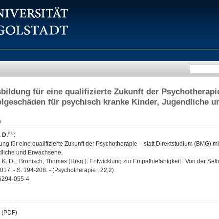
bildung für eine qualifizierte Zukunft der Psychotherapi
lgeschäden für psychisch kranke Kinder, Jugendliche 
n
 D.
:
ng für eine qualifizierte Zukunft der Psychotherapie – statt Direktstudium (BMG) 
dliche und Erwachsene.
 K. D. ; Bronisch, Thomas (Hrsg.): Entwicklung zur Empathiefähigkeit : Von der Se
17. - S. 194-208. - (Psychotherapie ; 22,2)
6294-055-4
t (PDF)