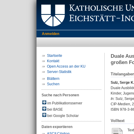
Anmelden
Duale Aus
Startseite
Kontakt
großen Fo
Open Access an der KU
Server-Statistik
Titelangabe
Blättern
Sulz, Serge K.
Suchen
Duale Ausbildu
Kinder, Jugen
Suche nach Personen
In:
Sulz, Serge
im Publikationsserver
CIP-Medien, 20
bei BASE
ISBN 978-3-8
bei Google Scholar
Volltext
Daten exportieren
Tex
ASCII Citation