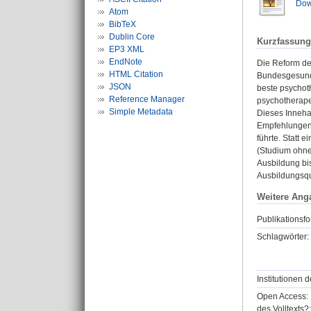
Dow
Atom
BibTeX
Dublin Core
Kurzfassung
EP3 XML
EndNote
Die Reform de
HTML Citation
Bundesgesundh
JSON
beste psychot
Reference Manager
psychotherape
Simple Metadata
Dieses Innehal
Empfehlungen 
führte. Statt 
(Studium ohne
Ausbildung bis
Ausbildungsqua
Weitere Ang
Publikationsfo
Schlagwörter:
Institutionen d
Open Access: 
des Volltexts?: