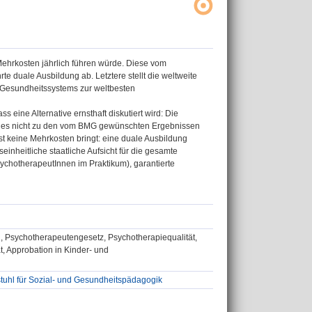
ehrkosten jährlich führen würde. Diese vom
 duale Ausbildung ab. Letztere stellt die weltweite
 Gesundheitssystems zur weltbesten
eine Alternative ernsthaft diskutiert wird: Die
l es nicht zu den vom BMG gewünschten Ergebnissen
ast keine Mehrkosten bringt: eine duale Ausbildung
nheitliche staatliche Aufsicht für die gesamte
sychotherapeutInnen im Praktikum), garantierte
, Psychotherapeutengesetz, Psychotherapiequalität,
, Approbation in Kinder- und
tuhl für Sozial- und Gesundheitspädagogik