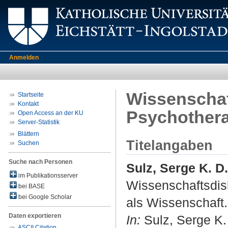
Anmelden
Wissenschaf
Startseite
Kontakt
Psychothera
Open Access an der KU
Server-Statistik
Blättern
Titelangaben
Suchen
Suche nach Personen
Sulz, Serge K. D.
im Publikationsserver
Wissenschaftsdis
bei BASE
bei Google Scholar
als Wissenschaft.
Daten exportieren
In:
Sulz, Serge K. 
ASCII Citation