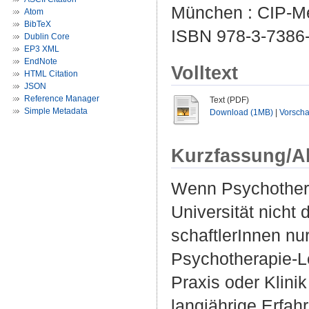
München : CIP-Me
Atom
BibTeX
ISBN 978-3-7386
Dublin Core
EP3 XML
EndNote
Volltext
HTML Citation
JSON
Reference Manager
Text (PDF)
Simple Metadata
Download (1MB)
|
Vorsch
Kurzfassung/A
Wenn Psychothera
Universität nicht 
schaftlerInnen nu
Psychotherapie-L
Praxis oder Klin
langjährige Erfah