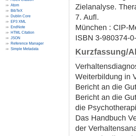
Zielanalyse. Ther
Atom
BibTeX
7. Aufl.
Dublin Core
EP3 XML
München : CIP-Me
EndNote
HTML Citation
ISBN 3-980374-0
JSON
Reference Manager
Simple Metadata
Kurzfassung/A
Verhaltensdiagnos
Weiterbildung in
Bericht an die Gu
Bericht an die Gu
die Psychotherap
Das Handbuch Ver
der Verhaltensana