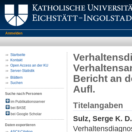
Anmelden
Verhaltensdi
Startseite
Kontakt
Verhaltensan
Open Access an der KU
Server-Statistik
Bericht an d
Blättern
Suchen
Aufl.
Suche nach Personen
im Publikationsserver
Titelangaben
bei BASE
bei Google Scholar
Sulz, Serge K. D.
Daten exportieren
Verhaltensdiagnos
ASCII Citation