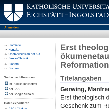
Anmelden
Erst theolo
Startseite
Kontakt
ökumenetau
Open Access an der KU
Server-Statistik
Reformation
Blättern
Suchen
Titelangaben
Suche nach Personen
im Publikationsserver
Gerwing, Manfre
bei BASE
bei Google Scholar
Erst theologisch
Daten exportieren
Geschenk zum Ref
ASCII Citation